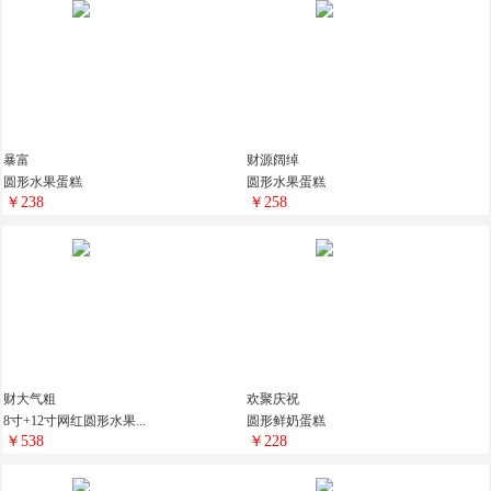
暴富
财源阔绰
圆形水果蛋糕
圆形水果蛋糕
￥238
￥258
财大气粗
欢聚庆祝
8寸+12寸网红圆形水果...
圆形鲜奶蛋糕
￥538
￥228