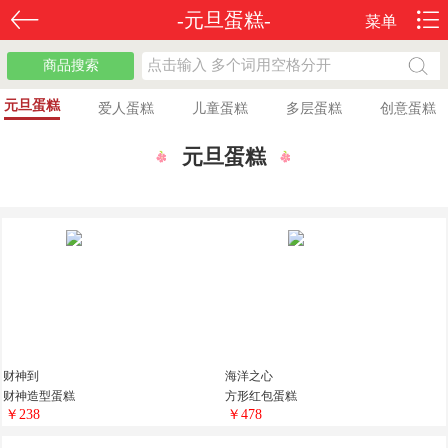
-元旦蛋糕-
菜单
商品搜索
元旦蛋糕
爱人蛋糕
儿童蛋糕
多层蛋糕
创意蛋糕
元旦蛋糕
财神到
海洋之心
财神造型蛋糕
方形红包蛋糕
￥238
￥478