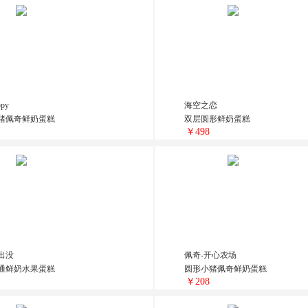
py
海空之恋
猪佩奇鲜奶蛋糕
双层圆形鲜奶蛋糕
￥498
出没
佩奇-开心农场
通鲜奶水果蛋糕
圆形小猪佩奇鲜奶蛋糕
￥208