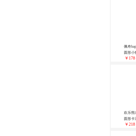
佩奇hap
圆形小
￥178
欢乐熊
圆形卡
￥218