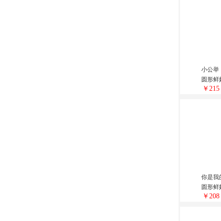
小公举
圆形鲜
￥215
你是我
圆形鲜
￥208